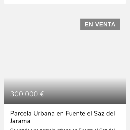
salida a dos calles, lo que proporciona un acceso
fácil y versátil. El uso predominante del terreno es
residencial, aunque también es compatible con usos
[…]
EN VENTA
300.000 €
Parcela Urbana en Fuente el Saz del
Jarama