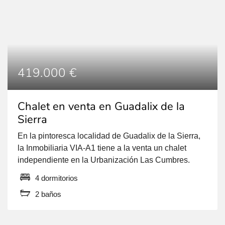
419.000 €
Chalet en venta en Guadalix de la
Sierra
En la pintoresca localidad de Guadalix de la Sierra,
la Inmobiliaria VIA-A1 tiene a la venta un chalet
independiente en la Urbanización Las Cumbres.
Este hogar, con una estructura de hormigón y piedra,
4 dormitorios
cuenta con 266 m2 construidos y se asienta en una
2 baños
parcela de 503 m2. La parcela cuenta con una zona
de huerto, […]