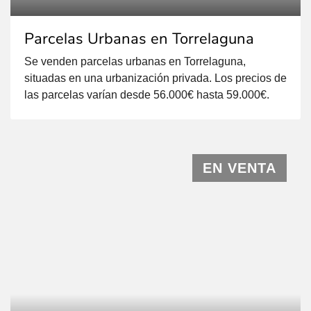
Parcelas Urbanas en Torrelaguna
Se venden parcelas urbanas en Torrelaguna,
situadas en una urbanización privada. Los precios de
las parcelas varían desde 56.000€ hasta 59.000€.
Todas las parcelas tienen aproximadamente 300
m2 y ofrecen la posibilidad de construir un chalet
independiente. Las características de las parcelas
son las siguientes según la Ordenanza 6º Ciudad
EN VENTA
Jardín Grado B: Tipología de la
edificación: Agrupada, aislada. […]