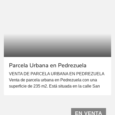
Parcela Urbana en Pedrezuela
VENTA DE PARCELA URBANA EN PEDREZUELA
Venta de parcela urbana en Pedrezuela con una
superficie de 235 m2. Está situada en la calle San
Miguel 7, al lado del Ayuntamiento. Uso
Predominante: Residencial Usos compatibles:
Comercial, Industrial, Terciario, Equipamientos,
Casos Singulares Parámetros de superficie y
EN VENTA