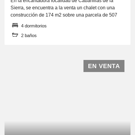
En la encantadora localidad de Cabanillas de la
Sierra, se encuentra a la venta un chalet con una
construcción de 174 m2 sobre una parcela de 507
m2. Este hogar de orientación sur se distribuye en
4 dormitorios
tres plantas: Planta Principal: Al entrar, te recibe un
2 baños
amplio hall recibidor que conduce a un salón
comedor con […]
EN VENTA