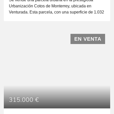
Urbanización Cotos de Monterrey, ubicada en
Venturada. Esta parcela, con una superficie de 1.032
m2, se encuentra en una ubicación estratégica, cerca
de la parada de autobuses, área comercial, piscina,
entre otros servicios. La parcela está vallada y ofrece
la posibilidad de adquirir un proyecto de vivienda de
EN VENTA
[…]
315.000 €