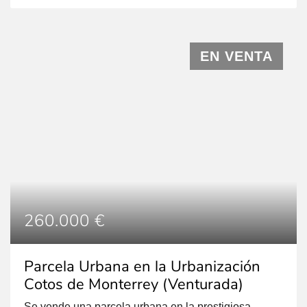
privilegiada, al lado del polideportivo, colegios y la
policía local. El uso predominante de la parcela es
residencial, aunque también es compatible con usos
comerciales, industriales, terciarios, equipamientos y
EN VENTA
[…]
260.000 €
Parcela Urbana en la Urbanización
Cotos de Monterrey (Venturada)
Se vende una parcela urbana en la prestigiosa