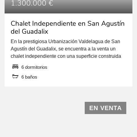
1.300.000 €
Chalet Independiente en San Agustín
del Guadalix
En la prestigiosa Urbanización Valdelagua de San
Agustín del Guadalix, se encuentra a la venta un
chalet independiente con una superficie construida
de 263m2, situado en una parcela de 1.528 m2. Este
6 dormitorios
hogar, distribuido en dos plantas, ha sido
6 baños
recientemente reformado para lograr una eficiencia
energética de categoría A. La vivienda cuenta con
suelo radiante […]
EN VENTA