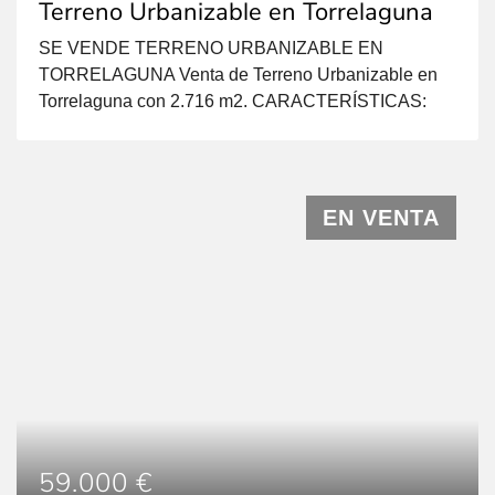
Terreno Urbanizable en Torrelaguna
SE VENDE TERRENO URBANIZABLE EN
TORRELAGUNA Venta de Terreno Urbanizable en
Torrelaguna con 2.716 m2. CARACTERÍSTICAS:
ORDENANZA 6º CIUDAD JARDIN GRADO B
Tipología de la edificación: Agrupada, aislada. Altura
máxima de la edificación: 7,00 m. Parcela mínima:
300 m2. Frente mínimo de parcela: 8,00 m.
EN VENTA
Edificabilidad máxima: 0,80 m2/m2 Retranqueos:
Alineación: 3 m. al lindero. […]
59.000 €