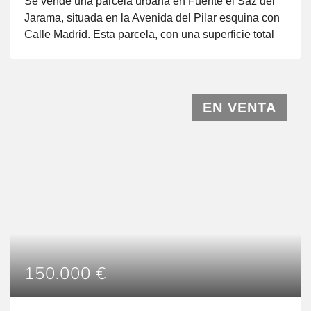
Se vende una parcela urbana en Fuente el Saz del
Jarama, situada en la Avenida del Pilar esquina con
Calle Madrid. Esta parcela, con una superficie total
de 747 m2, está destinada principalmente para uso
residencial unifamiliar. La parcela ofrece una posible
superficie edificable de 370 m2 distribuidos en 2
plantas y bajo cubierta. Además, cuenta con un […]
EN VENTA
150.000 €