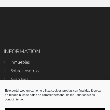
INFORMATION
Inmuebles
Sobre nosotros
Aviso legal
Política de privacidad
Este portal web únicamente utiliza cookies propias con finalidad técnica,
no recaba ni cede datos de carácter personal de los usuarios sin su
CONTACTO
conocimiento.
619 934 244