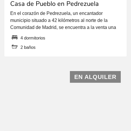
Casa de Pueblo en Pedrezuela
En el corazón de Pedrezuela, un encantador
municipio situado a 42 kilómetros al norte de la
Comunidad de Madrid, se encuentra a la venta una
casa de pueblo con 102 m2 construidos. Esta
4 dormitorios
propiedad, ubicada en el centro urbano de la
2 baños
población y al lado del ayuntamiento, está dividida
en dos viviendas, cada una con […]
EN ALQUILER