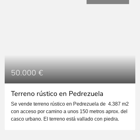
edificabilidad: Coef. edif. ord: 1,2 Parámetros
Edificatorios: Tipología: EDIFICACIÓN AGRUPADA
[…]
50.000 €
Terreno rústico en Pedrezuela
Se vende terreno rústico en Pedrezuela de 4.387 m2
con acceso por camino a unos 150 metros aprox. del
casco urbano. El terreno está vallado con piedra.
Superficie total del terreno 4.387 m² Acceso por
camino A 150 metros aprox. del núcleo urbano más