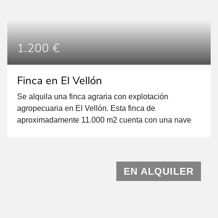
1.200 €
Finca en El Vellón
Se alquila una finca agraria con explotación
agropecuaria en El Vellón. Esta finca de
aproximadamente 11.000 m2 cuenta con una nave
ganadera de 500 m2, equipada con agua del canal y
luz por generador. La finca está protegida con un
vallado perimetral en piedra y alambrada metálica.
La nave cuenta con todos los permisos en regla y
EN ALQUILER
puede […]