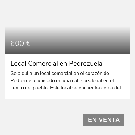
600 €
Local Comercial en Pedrezuela
Se alquila un local comercial en el corazón de
Pedrezuela, ubicado en una calle peatonal en el
centro del pueblo. Este local se encuentra cerca del
Ayuntamiento, lo que garantiza un acceso peatonal
fácil y cómodo. El local cuenta con una superficie
aproximada de 100m2, distribuidos en dos zonas
separadas, lo que ofrece una gran flexibilidad […]
EN VENTA