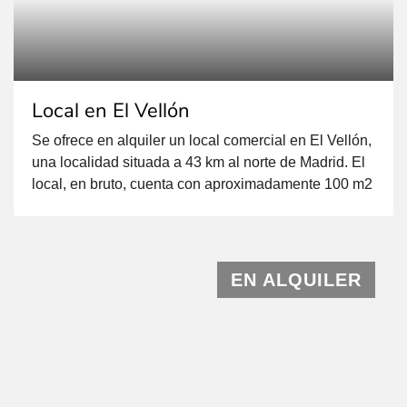
Local en El Vellón
Se ofrece en alquiler un local comercial en El Vellón,
una localidad situada a 43 km al norte de Madrid. El
local, en bruto, cuenta con aproximadamente 100 m2
construidos en una planta y está ubicado en la calle
principal del pueblo, cerca del parking público y la
parada de autobús. El local tiene una […]
EN ALQUILER