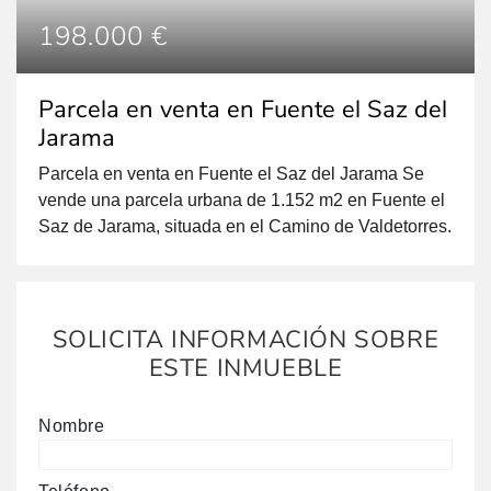
198.000 €
Parcela en venta en Fuente el Saz del
Jarama
Parcela en venta en Fuente el Saz del Jarama Se
vende una parcela urbana de 1.152 m2 en Fuente el
Saz de Jarama, situada en el Camino de Valdetorres.
Este terreno ofrece la posibilidad de realizar una
construcción de dos o tres viviendas, ya que se
puede subdividir en 3 parcelas. Fuente el Saz de
Jarama es una […]
SOLICITA INFORMACIÓN SOBRE
ESTE INMUEBLE
Nombre