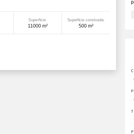
p
Superficie:
Superficie construida:
11000 m²
500 m²
C
P
T
P