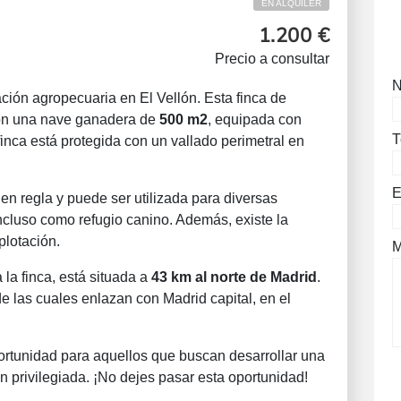
EN ALQUILER
1.200 €
Precio a consultar
ación agropecuaria en El Vellón. Esta finca de
on una nave ganadera de
500 m2
, equipada con
T
finca está protegida con un vallado perimetral en
E
en regla y puede ser utilizada para diversas
incluso como refugio canino. Además, existe la
plotación.
M
 la finca, está situada a
43 km al norte de Madrid
.
de las cuales enlazan con Madrid capital, en el
ortunidad para aquellos que buscan desarrollar una
n privilegiada. ¡No dejes pasar esta oportunidad!