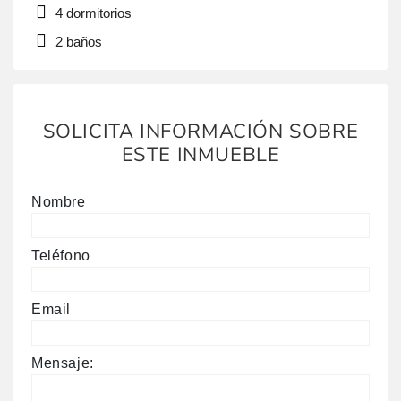
Este hogar, con una estructura de hormigón y piedra,
4 dormitorios
cuenta con 266 m2 construidos y se asienta en una
2 baños
parcela de 503 m2. La parcela cuenta con una zona
de huerto, […]
SOLICITA INFORMACIÓN SOBRE
ESTE INMUEBLE
Nombre
Teléfono
Email
Mensaje: