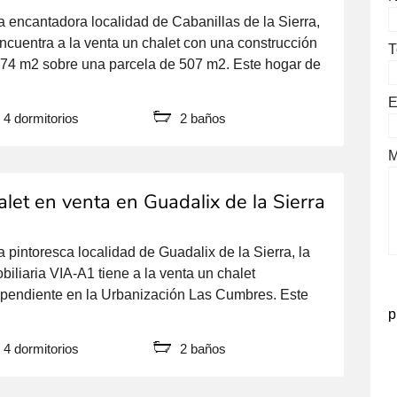
a encantadora localidad de Cabanillas de la Sierra,
ncuentra a la venta un chalet con una construcción
T
74 m2 sobre una parcela de 507 m2. Este hogar de
ntación sur se distribuye en tres plantas: Planta
E
cipal: Al entrar, te recibe un amplio hall recibidor que
4 dormitorios
2 baños
uce a un salón comedor con […]
M
let en venta en Guadalix de la Sierra
a pintoresca localidad de Guadalix de la Sierra, la
biliaria VIA-A1 tiene a la venta un chalet
pendiente en la Urbanización Las Cumbres. Este
p
r, con una estructura de hormigón y piedra, cuenta
266 m2 construidos y se asienta en una parcela de
4 dormitorios
2 baños
m2. La parcela cuenta con una zona de huerto, […]