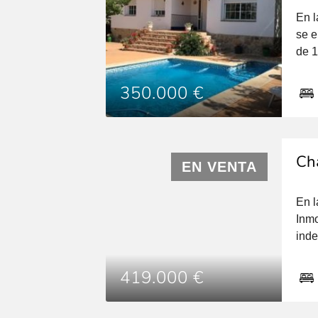
En l
se e
de 1
orie
Prin
350.000 €
cond
Cha
EN VENTA
En l
Inmo
inde
hoga
con 
419.000 €
503 