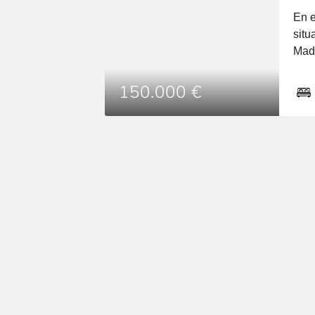
En e
situ
Madr
102 
cent
150.000 €
ayun
con 