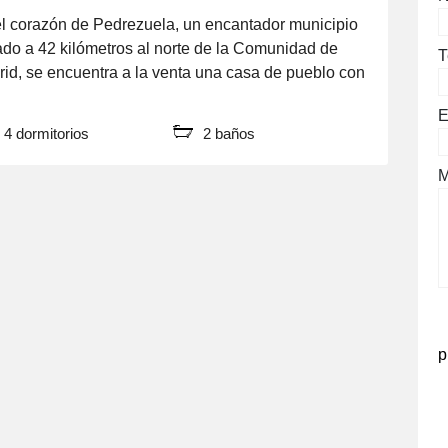
l corazón de Pedrezuela, un encantador municipio
ado a 42 kilómetros al norte de la Comunidad de
T
id, se encuentra a la venta una casa de pueblo con
m2 construidos. Esta propiedad, ubicada en el
E
ro urbano de la población y al lado del
4 dormitorios
2 baños
tamiento, está dividida en dos viviendas, cada una
[…]
M
p