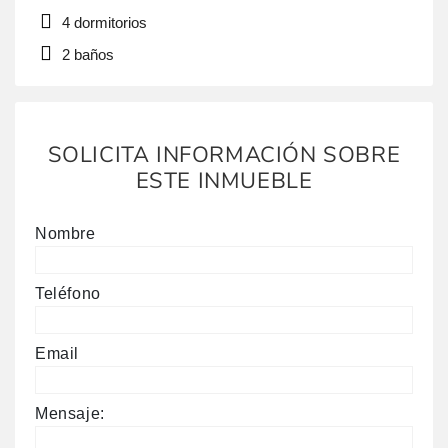
Este hogar, con una estructura de hormigón y piedra,
4 dormitorios
cuenta con 266 m2 construidos y se asienta en una
2 baños
parcela de 503 m2. La parcela cuenta con una zona
de huerto, […]
SOLICITA INFORMACIÓN SOBRE
ESTE INMUEBLE
Nombre
Teléfono
Email
Mensaje: